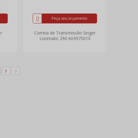
Peça seu orçamento
er
Correia de Transmissão Singer
Livrimatic 290 603975010
5