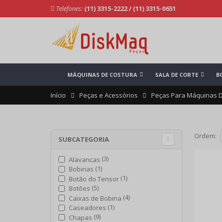
Telefones:
(11) 3315-2222
/
(11) 3315-0651
MÁQUINAS DE COSTURA
SALA DE CORTE
B
Início
Peças e Acessórios
Peças Para Máquinas 
Ordem:
SUBCATEGORIA
(3)
Alavancas
(1)
Bobinas
(1)
Botão do Tensor
(5)
Botões
(4)
Caixas de Bobina
(1)
Caseadores
(9)
Chapas