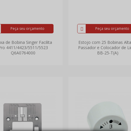
Peça seu orçamento
Peça seu orçamento
xa de Bobina Singer Facilita
Estojo com 25 Bobinas Alt
Pro 4411/4423/5511/5523
Passador e Colocador de L
Q6A0764000
BB-25-T(A)