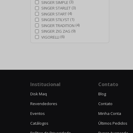
(3)
SINGER SIMPLE
(3)
SINGER STARLET
(4)
SINGER START
(1)
SINGER STILYST
(4)
SINGER TRADITION
(9)
SINGER ZIG ZAG
(6)
VIGORELLI
Institucional
Contato
Disk Maq
Blog
Revendedores
Contato
Eventos
Minha Conta
Catálogos
Últimos Pedidos
Política de Privacidade
Busca Avançada