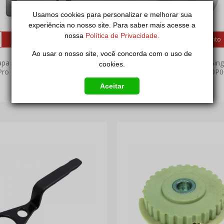
Usamos cookies para personalizar e melhorar sua
experiência no nosso site. Para saber mais acesse a
nossa
Política de Privacidade.
Peça seu orçamento
Peça seu orçamento
Ao usar o nosso site, você concorda com o uso de
pa de Agulha Singer Facilita
Botão do Retrocesso Sing
cookies.
Pro 4411 4423 5511 5523
2601 2502 2601 4718 DP0
Q6D0103004
356115452-I
Aceitar