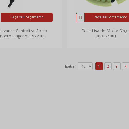
Peça seu orçamento
Peça seu orçamento
lavanca Centralização do
Polia Lisa do Motor Sing
Ponto Singer 531972000
988176001
Exibir:
1
2
3
4