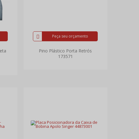
Peça seu orçamento
eta
Pino Plástico Porta Retrós
173571
I