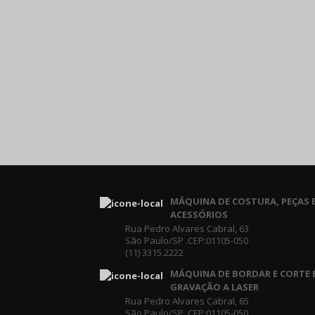
MÁQUINA DE COSTURA, PEÇAS 
ACESSÓRIOS
Rua Pedro Alvares Cabral, 63
São Paulo/SP .CEP:01105-050
(11) 3315.2222
MÁQUINA DE BORDAR E CORTE 
GRAVAÇÃO A LASER
Rua Pedro Alvares Cabral, 65
São Paulo/SP .CEP:01105-050