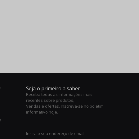
Seja o primeiro a saber
E
Receba todas as informações mais
recentes sobre produtos,
Vendas e ofertas. Inscreva-se no boletim
informativo hoje.
E
Insira o seu endereço de email