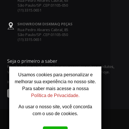
Rua Pedro Alvares Cabral, 65
São Paulo/SP .CEP:01105-050
(11) 3315.0651
SHOWROOM DISKMAQ PEÇAS
Rua Pedro Alvares Cabral, 85
São Paulo/SP .CEP:01105-050
(11) 3315.0651
Seja o primeiro a saber
Receba todas as informações mais recentes sobre produtos,
Vendas e ofertas. Inscreva-se no boletim informativo hoje.
Usamos cookies para personalizar e
Insira o seu endereço de email
melhorar sua experiência no nosso site.
Para saber mais acesse a nossa
Enviar
Política de Privacidade.
Ao usar o nosso site, você concorda
com o uso de cookies.