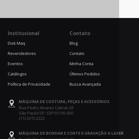
Institucional
Contato
Disk Maq
Blog
Revendedores
Contato
Eventos
Minha Conta
Catálogos
Últimos Pedidos
Política de Privacidade
Busca Avançada
MÁQUINA DE COSTURA, PEÇAS E ACESSÓRIOS
Rua Pedro Alvares Cabral, 63
São Paulo/SP .CEP:01105-050
(11) 3315.2222
MÁQUINA DE BORDAR E CORTE E GRAVAÇÃO A LASER