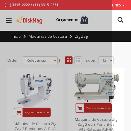
(11) 3315-2222
/
(11) 3315-0651
LINKS
Orçamento:
0
Início
Máquinas de Costura
Zig Zag
Ordem:
Exibir:
Peça seu orçamento
Peça seu orçamento
Máquina de Costura Zig
Máquina de Costura Zig
Zag 2 ou 3 Pontinhos
Zag 2 Pontinhos ALPHA
Alta Rotação ALPHA