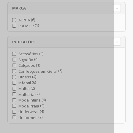
MARCA
(6)
ALPHA
(1)
PREMIER
INDICAÇÕES
(4)
Acessórios
(4)
Algodão
(1)
Calçados
(6)
Confecções em Geral
(4)
Fitness
(6)
Infantil
(2)
Malha
(2)
Malharia
(6)
Moda Íntima
(4)
Moda Praia
(4)
Underwear
(2)
Uniformes