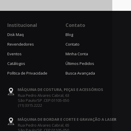
Institucional
Contato
Disk Maq
Blog
Revendedores
Contato
Eventos
Minha Conta
Catálogos
Últimos Pedidos
Política de Privacidade
Busca Avançada
MÁQUINA DE COSTURA, PEÇAS E ACESSÓRIOS
Rua Pedro Alvares Cabral, 63
São Paulo/SP .CEP:01105-050
(11) 3315.2222
MÁQUINA DE BORDAR E CORTE E GRAVAÇÃO A LASER
Rua Pedro Alvares Cabral, 65
São Paulo/SP .CEP:01105-050