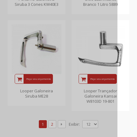
Siruba 3 Cones KW40E3
Branco 1 Litro 5889
Peça seu orçamento
Peça seu orçamento
Looper Galoneira
Looper Trançador
Siruba ME28
Galoneira Kansai
W8103D 19-801
Exibir:
1
2