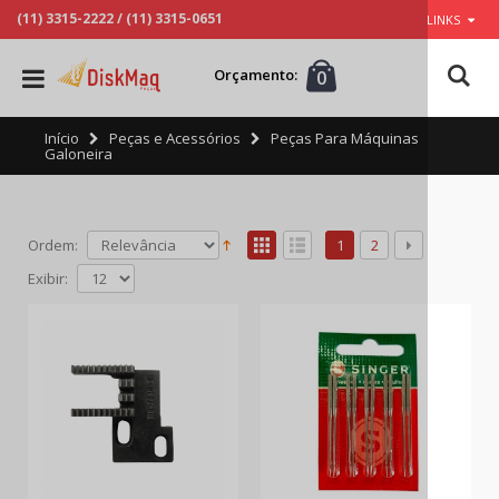
(11) 3315-2222
/
(11) 3315-0651
LINKS
Orçamento:
0
Início
Peças e Acessórios
Peças Para Máquinas
Galoneira
Ordem:
1
2
Exibir: