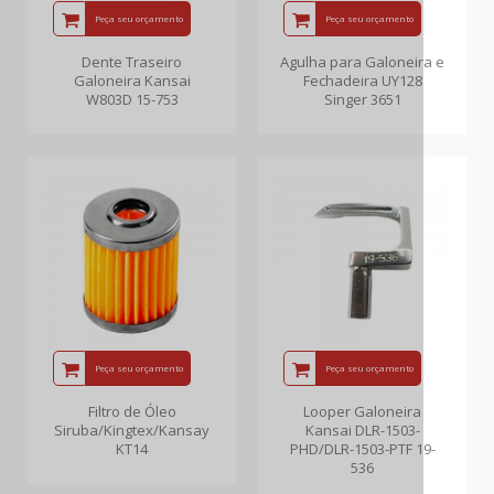
Peça seu orçamento
Peça seu orçamento
Dente Traseiro
Agulha para Galoneira e
Galoneira Kansai
Fechadeira UY128
W803D 15-753
Singer 3651
Peça seu orçamento
Peça seu orçamento
Filtro de Óleo
Looper Galoneira
Siruba/Kingtex/Kansay
Kansai DLR-1503-
KT14
PHD/DLR-1503-PTF 19-
536