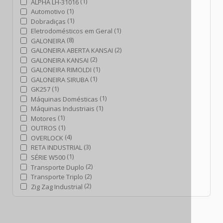
(1)
ALPHA LH-31016
(1)
Automotivo
(1)
Dobradiças
(1)
Eletrodomésticos em Geral
(8)
GALONEIRA
(2)
GALONEIRA ABERTA KANSAI
(2)
GALONEIRA KANSAI
(1)
GALONEIRA RIMOLDI
(1)
GALONEIRA SIRUBA
(1)
GK257
(1)
Máquinas Domésticas
(1)
Máquinas Industriais
(1)
Motores
(1)
OUTROS
(4)
OVERLOCK
(3)
RETA INDUSTRIAL
(1)
SÉRIE W500
(2)
Transporte Duplo
(2)
Transporte Triplo
(2)
Zig Zag Industrial