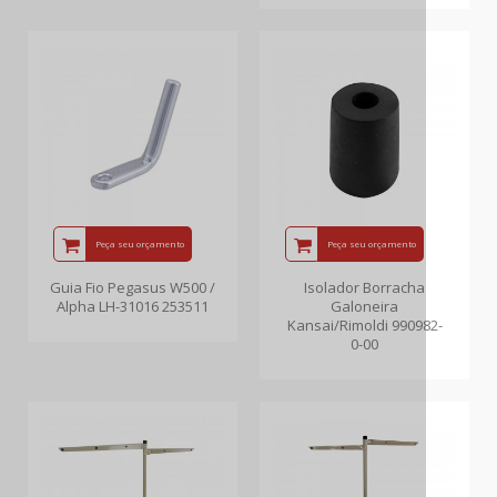
Peça seu orçamento
Peça seu orçamento
Guia Fio Pegasus W500 /
Isolador Borracha
Alpha LH-31016 253511
Galoneira
Kansai/Rimoldi 990982-
0-00