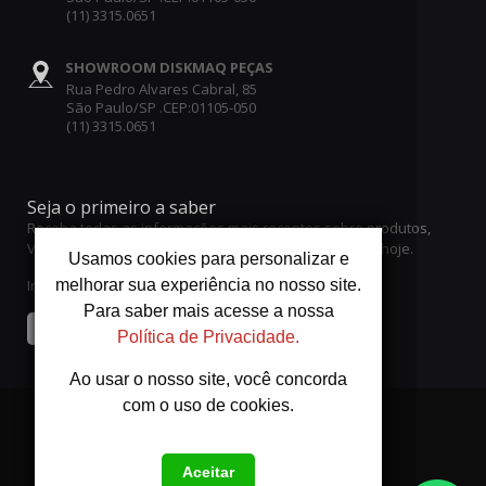
(11) 3315.0651
SHOWROOM DISKMAQ PEÇAS
Rua Pedro Alvares Cabral, 85
São Paulo/SP .CEP:01105-050
(11) 3315.0651
Seja o primeiro a saber
Receba todas as informações mais recentes sobre produtos,
Vendas e ofertas. Inscreva-se no boletim informativo hoje.
Usamos cookies para personalizar e
Insira o seu endereço de email
melhorar sua experiência no nosso site.
Para saber mais acesse a nossa
Enviar
Política de Privacidade.
Ao usar o nosso site, você concorda
com o uso de cookies.
Aceitar