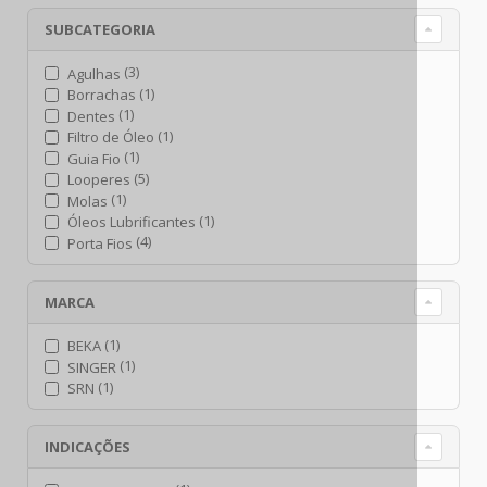
SUBCATEGORIA
(3)
Agulhas
(1)
Borrachas
(1)
Dentes
(1)
Filtro de Óleo
(1)
Guia Fio
(5)
Looperes
(1)
Molas
(1)
Óleos Lubrificantes
(4)
Porta Fios
MARCA
(1)
BEKA
(1)
SINGER
(1)
SRN
INDICAÇÕES