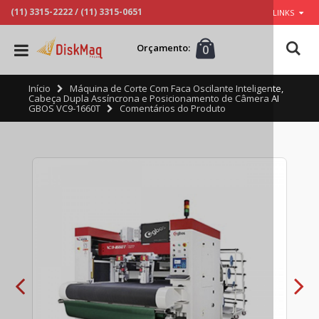
(11) 3315-2222
/
(11) 3315-0651
LINKS
Orçamento:
0
Início
Máquina de Corte Com Faca Oscilante Inteligente,
Cabeça Dupla Assíncrona e Posicionamento de Câmera AI
GBOS VC9-1660T
Comentários do Produto