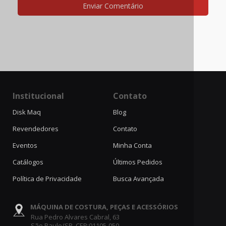
Enviar Comentário
Institucional
Contato
Disk Maq
Blog
Revendedores
Contato
Eventos
Minha Conta
Catálogos
Últimos Pedidos
Política de Privacidade
Busca Avançada
MÁQUINA DE COSTURA, PEÇAS E ACESSÓRIOS
Rua Pedro Alvares Cabral, 63
São Paulo/SP .CEP:01105-050