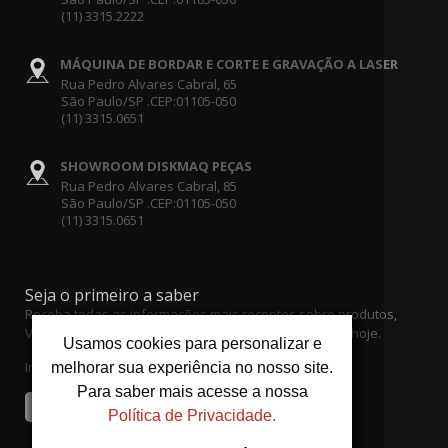
(11) 3315.2222
MÁQUINA DE BORDAR E CORTE E GRAVAÇÃO A LASER
Rua Pedro Alvares Cabral, 65
São Paulo/SP .CEP:01105-050
(11) 3315.0651
SHOWROOM DISKMAQ PEÇAS
Rua Pedro Alvares Cabral, 85
São Paulo/SP .CEP:01105-050
(11) 3315.0651
Seja o primeiro a saber
Receba todas as informações mais recentes sobre produtos,
Vendas e ofertas. Inscreva-se no boletim informativo hoje.
Usamos cookies para personalizar e
Insira o seu endereço de email
melhorar sua experiência no nosso site.
Para saber mais acesse a nossa
Enviar
Política de Privacidade.